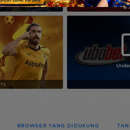
SBOBET