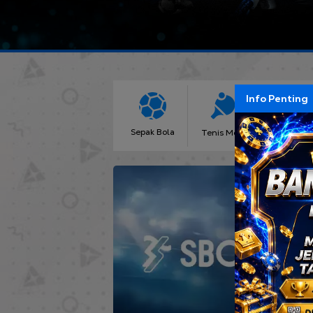
Info Penting
Sepak Bola
Tenis Meja